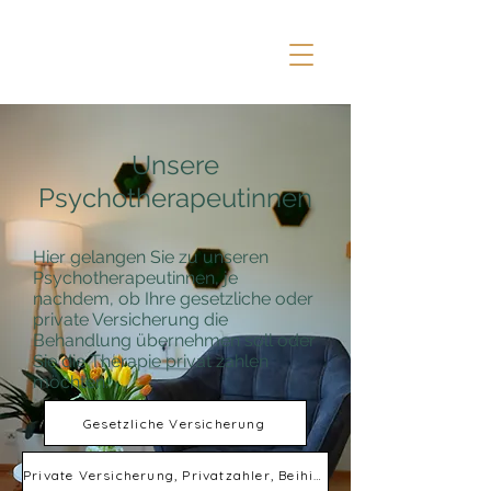
Unsere
Psychotherapeutinnen
Hier gelangen Sie zu unseren
Psychotherapeutinnen, je
nachdem, ob Ihre gesetzliche oder
private Versicherung die
Behandlung übernehmen soll oder
Sie die Therapie privat zahlen
möchten.
Gesetzliche Versicherung
Private Versicherung, Privatzahler, Beihilfe