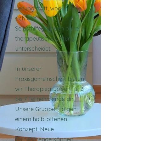
Leitung statt, wodurch sie
sich von
Selbsthilfegruppen ohne
therapeutische Leitung
unterscheidet.
In unserer
Praxisgemeinschaft bieten
wir Therapiegruppen für 3
bis 7 Teilnehmende an.
Unsere Gruppen folgen
einem halb-offenen
Konzept. Neue
Teilnehmende können