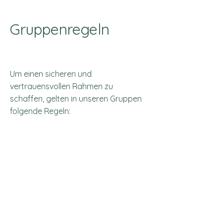
Gruppenregeln
Um einen sicheren und
vertrauensvollen Rahmen zu
schaffen, gelten in unseren Gruppen
folgende Regeln:
Vertraulichkeit: Alles, was in der
Gruppe besprochen wird, bleibt
innerhalb der Gruppe.
Regelmäßige Teilnahme und
Pünktlichkeit: Kontinuität ist wichtig
für den Therapieerfolg.
Aktive Mitwirkung und Freiwilligkeit:
Jede:r ist eingeladen, sich