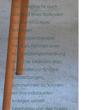
nach Absprache auch
während eines laufenden
Gruppenprozesses
einsteigen.
Die Gruppentherapie
findet im Rahmen einer
Kombinationsbehandlung
statt. Das bedeutet, dass
Sie parallel zur Gruppe
Einzelsitzungen
wahrnehmen. So können
wir Ihre individuellen
Anliegen vertieft
bearbeiten und gleichzeitig